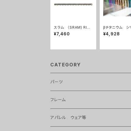
スラム （SRAM) RIVA
βチタニウム シ
L 12s チェーン
クランク用ボルト
¥7,460
¥4,928
セット
CATEGORY
パーツ
ライト
フレーム
タイヤ、チューブ 等
アパレル ウェア等