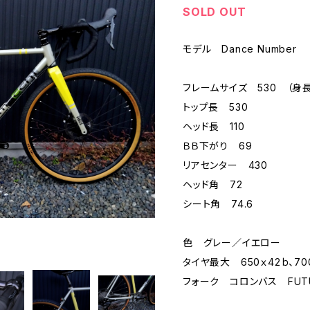
SOLD OUT
モデル Dance Numbe
フレームサイズ 530 （身長目
トップ長 530
ヘッド長 110
ＢＢ下がり 69
リアセンター 430
ヘッド角 72
シート角 74.6
色 グレー／イエロー
タイヤ最大 650ｘ42ｂ、70
フォーク コロンバス FUTUR