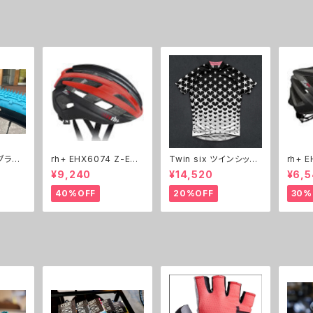
グラベ
rh+ EHX6074 Z-Eps
Twin six ツインシック
rh+ EHX6075 Z-Zer
ilon ヘルメット
ス ジャージ The BK
o ヘ
¥9,240
¥14,520
¥6,5
セット
B
40%OFF
20%OFF
30%