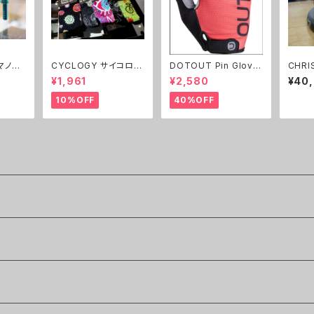
マノ左
CYCLOGY サイコロジ
DOTOUT Pin Glove
CHRIS K
 ２本
ー サイクリングソック
300.レッド
ング） 
¥1,961
¥2,580
¥40
ス
10%OFF
40%OFF