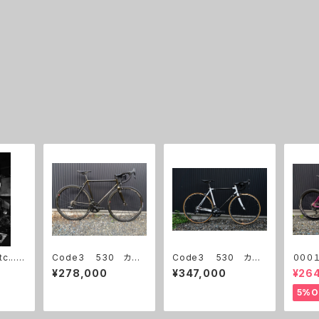
.....
Code3 530 カー
Code3 530 カー
０００
ボン/ブラックゴール
ボン/パールホワイト
パープ
¥278,000
¥347,000
¥264
ド 試乗車(ホイール
試乗車
デー
別）
5%O