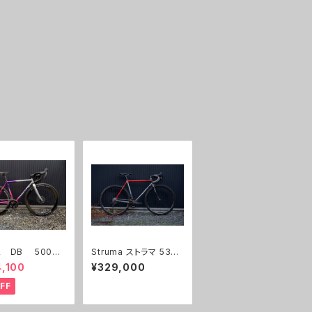
１ DB 500
Struma ストラマ 530
ル/ピンク グラ
試乗車（ホイール別）
,100
¥329,000
ション 試乗車
FF