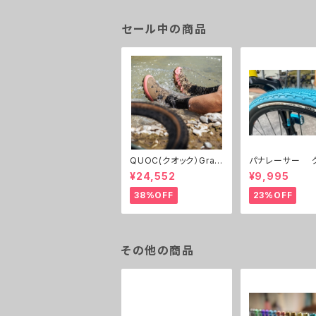
セール中の商品
QUOC(クオック）Gran
パナレーサー 
Tourer Ⅱ
ルキング 700C 32c,3
¥24,552
¥9,995
8c 限定色 ２本
38%OFF
23%OFF
その他の商品