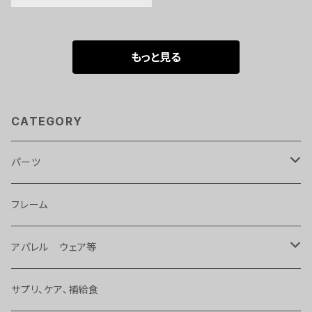
もっと見る
CATEGORY
パーツ
ライト
フレーム
タイヤ、チューブ 等
アパレル ウェア等
ハンドル、ステム、バーテープ 等
バッグ
サプリ、ケア、補給食