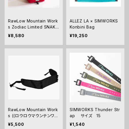
RawLow Mountain Work
ALLEZ LA × SIMWORKS
s Zodiac Limited SNAKE
Konbini Bag
TABITIBI(タビチビ）トート
¥8,580
¥19,250
RawLow Mountain Work
SIMWORKS Thunder Str
s ((ロウロウマウンテンワー
ap サイズ 15
クス) Rascal Waist Harn
¥5,500
¥1,540
ess Kit