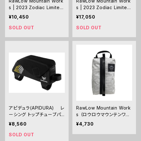
RawLow Mountain Work
RawLow Mountain Work
s | 2023 Zodiac Limited
s | 2023 Zodiac Limited
Bunny Hendrix Nuts Pac
Bunny Hendrix Cocoon
¥10,450
¥17,050
k DCF
Pack DCF
SOLD OUT
SOLD OUT
アピデュラ(APIDURA) レ
RawLow Mountain Work
ーシング トップチューブパッ
s （ロウロウマウンテンワー
グ １L
クス）Storage Sack Lサイ
¥8,560
¥4,730
ズ
SOLD OUT