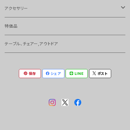
変速、ギヤ、ブレーキ
サングラス
アクセサリー
バッグ、アクセサリー
ジャージ、T－シャツ 等
ボトル
特価品
ヘッドパーツ、スペーサー 等
ヘルメット
サイクルコンピューター
テーブル、チェアー,アウトドア
ケミカル
グローブ、ソックス
工具
保存
シェア
LINE
ポスト
シートポスト、サドル
シューズ
ベル、かぎ
ペダル 等
ホイール