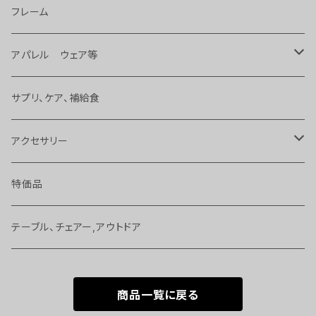
ライト
フレーム
タイヤ、チューブ 等
アパレル ウェア等
ハンドル、ステム、バーテープ 等
バッグ
サプリ、ケア、補給食
変速、ギヤ、ブレーキ
サングラス
アクセサリー
バッグ、アクセサリー
ジャージ、T－シャツ 等
ボトル
特価品
ヘッドパーツ、スペーサー 等
ヘルメット
サイクルコンピューター
テーブル、チェアー,アウトドア
ケミカル
グローブ、ソックス
工具
商品一覧に戻る
シートポスト、サドル
シューズ
ベル、かぎ