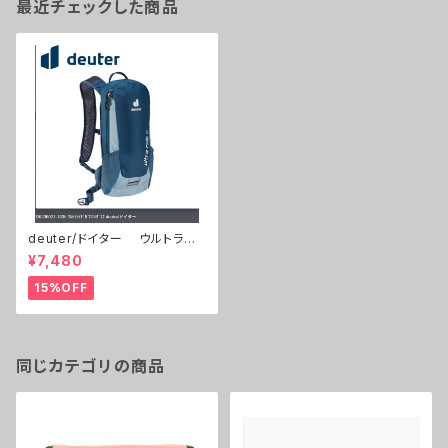
最近チェックした商品
deuter/ドイター ウルトララ
イド６ マリン/ダスク
¥7,480
15%OFF
同じカテゴリの商品