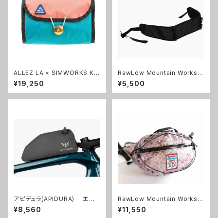
ALLEZ LA × SIMWORKS Ko
RawLow Mountain Works
nbini Bag
((ロウロウマウンテンワークス)
¥19,250
¥5,500
Rascal Waist Harness Kit
アピデュラ(APIDURA) エク
RawLow Mountain Works・
スペディション トップチューブバ
Zodiac Limited SNAKE Nut
¥8,560
¥11,550
ッグ ボルトオン (1L)
s Pack ナッツパック