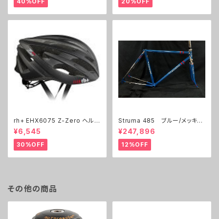
40%OFF
20%OFF
rh+ EHX6075 Z-Zero ヘルメ
Struma 485 ブルー/メッキ
ット
レッドライン 展示フレーム
¥6,545
¥247,896
30%OFF
12%OFF
その他の商品