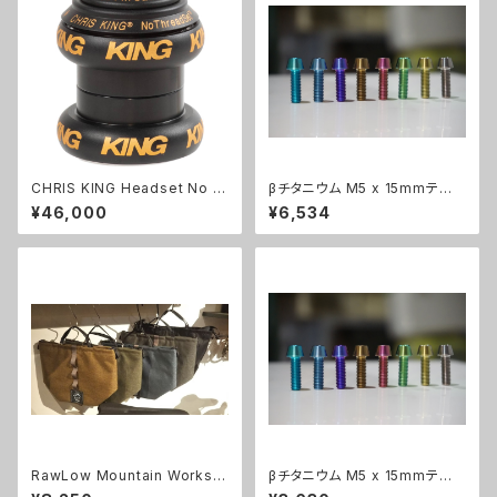
CHRIS KING Headset No T
βチタニウム M5 x 15mmテー
hread Set 1-1/8、1-1/2 mat
パーボルト "４本セット特別価
¥46,000
¥6,534
black gold
格"
RawLow Mountain Works
βチタニウム M5 x 15mmテー
（ロウロウマウンテンワークス）
パーボルト "2本セット"