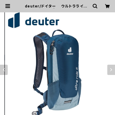
deuter/ドイター ウルトラライド６
マリン/ダスク | macchicycles