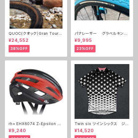
QUOC(クオック）Gran Tourer
パナレーサー グラベルキング
Ⅱ
700C 32c,38c 限定色 ２本セ
¥24,552
¥9,995
ット
38%OFF
23%OFF
rh+ EHX6074 Z-Epsilon ヘ
Twin six ツインシックス ジャ
ルメット
ージ The BKB
¥9,240
¥14,520