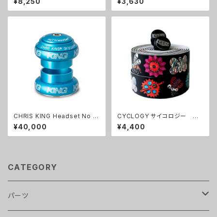
¥8,250
¥3,630
TABITIBI(タビチビ）トート
CHRIS KING Headset No T
CYCLOGY サイコロジー バ
hread Set 1-1/8 各色
ーテープ BOHO HANDLEBAR
¥40,000
¥4,400
TAPE
CATEGORY
パーツ