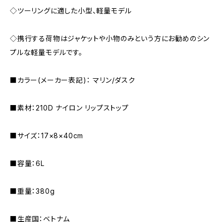
◇ツーリングに適した小型、軽量モデル
◇携行する荷物はジャケットや小物のみという方にお勧めのシン
プルな軽量モデルです。
■カラー(メーカー表記)： マリン/ダスク
■素材：210D ナイロン リップストップ
■サイズ：17×8×40cm
■容量：6L
■重量：380g
■生産国：ベトナム