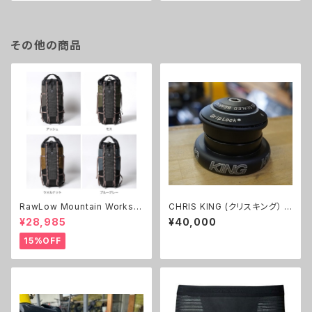
その他の商品
RawLow Mountain Works
CHRIS KING (クリスキング） I
((ロウロウマウンテンワークス)
NSET 8
¥28,985
¥40,000
Antelope
15%OFF