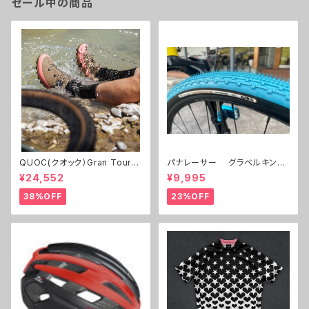
セール中の商品
QUOC(クオック）Gran Tourer
パナレーサー グラベルキング
Ⅱ
700C 32c,38c 限定色 ２本セ
¥24,552
¥9,995
ット
38%OFF
23%OFF