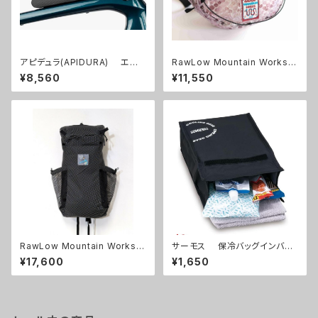
アピデュラ(APIDURA) エク
RawLow Mountain Works・
スペディション トップチューブバ
Zodiac Limited SNAKE Nut
¥8,560
¥11,550
ッグ ボルトオン (1L)
s Pack ナッツパック
RawLow Mountain Works |
サーモス 保冷バッグインバッ
2024 Zodiac limited editio
グ/REY-0031
¥17,600
¥1,650
n Dragon（Anion）