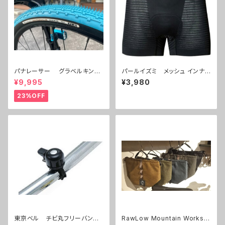
パナレーサー グラベルキング
パールイズミ メッシュ インナ
700C 32c,38c 限定色 ２本セ
ーパンツ １５３ 街乗り 通勤
¥9,995
¥3,980
ット
通学
23%OFF
東京ベル チビ丸フリーバン
RawLow Mountain Works