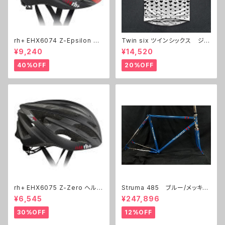
rh+ EHX6074 Z-Epsilon ヘ
Twin six ツインシックス ジャ
ルメット
ージ The BKB
¥9,240
¥14,520
40%OFF
20%OFF
rh+ EHX6075 Z-Zero ヘルメ
Struma 485 ブルー/メッキ
ット
レッドライン 展示フレーム
¥6,545
¥247,896
30%OFF
12%OFF