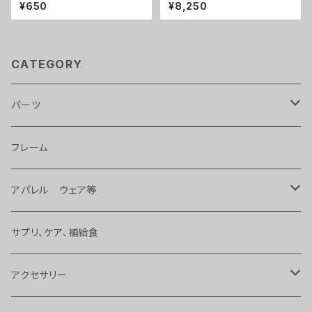
ド TB-550FB
（ロウロウマウンテンワークス）
¥650
¥8,250
TABITIBI(タビチビ）トート
CATEGORY
パーツ
ライト
フレーム
タイヤ、チューブ 等
アパレル ウェア等
ハンドル、ステム、バーテープ 等
バッグ
サプリ、ケア、補給食
変速、ギヤ、ブレーキ
サングラス
アクセサリー