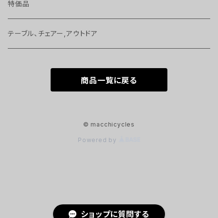
バッグ、アクセサリー
ジャージ、T－シャツ 等
ボトル
特価品
ヘッドパーツ、スペーサー 等
ヘルメット
サイクルコンピューター
テーブル、チェアー,アウトドア
ケミカル
グローブ、ソックス
工具
商品一覧に戻る
シートポスト、サドル
シューズ
ベル、かぎ
ペダル 等
© macchicycles
Powered by
ホイール
ショップに質問する