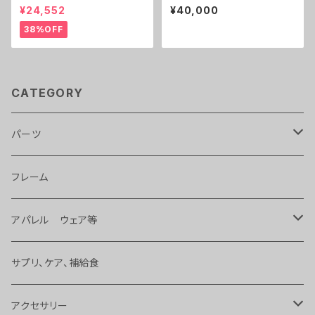
Ⅱ
Thread Set Taperd 1-1/2
¥24,552
¥40,000
各色
38%OFF
CATEGORY
パーツ
ライト
フレーム
タイヤ、チューブ 等
アパレル ウェア等
ハンドル、ステム、バーテープ 等
バッグ
サプリ、ケア、補給食
変速、ギヤ、ブレーキ
サングラス
アクセサリー