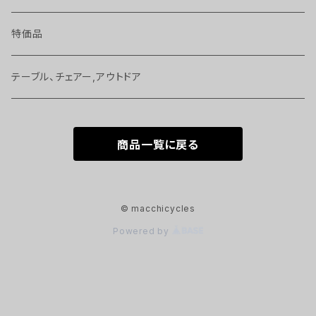
バッグ、アクセサリー
ジャージ、T－シャツ 等
ボトル
特価品
ヘッドパーツ、スペーサー 等
ヘルメット
サイクルコンピューター
テーブル、チェアー,アウトドア
ケミカル
グローブ、ソックス
工具
商品一覧に戻る
シートポスト、サドル
シューズ
ベル、かぎ
ペダル 等
© macchicycles
Powered by
ホイール