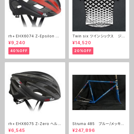
rh+ EHX6074 Z-Epsilon ヘ
Twin six ツインシックス ジャ
ルメット
ージ The BKB
¥9,240
¥14,520
40%OFF
20%OFF
rh+ EHX6075 Z-Zero ヘルメ
Struma 485 ブルー/メッキ
ット
レッドライン 展示フレーム
¥6,545
¥247,896