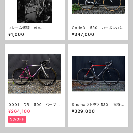
フレーム修理 etc......
Code3 530 カーボン/パ
ールホワイト 試乗車
¥1,000
¥347,000
０００１ DB 500 パープ
Struma ストラマ 530 試乗車
ル/ピンク グラデーション 試
（ホイール別）
¥264,100
¥329,000
乗車
5%OFF