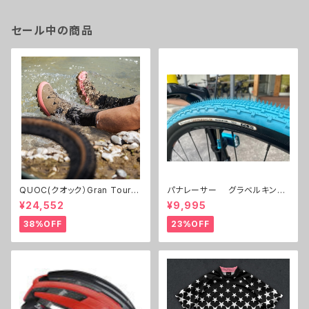
セール中の商品
QUOC(クオック）Gran Tourer
パナレーサー グラベルキング
Ⅱ
700C 32c,38c 限定色 ２本セ
¥24,552
¥9,995
ット
38%OFF
23%OFF