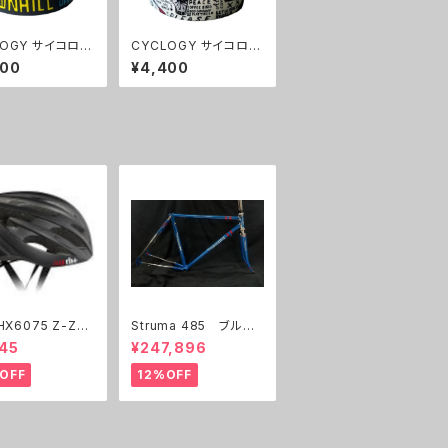
LOGY サイコロジ
CYCLOGY サイコロジ
プ HILL C
ー バーテープ GRAFFI
400
¥4,400
OGY HANDLE
TI WHITE HANDLEB
TAPE
AR TAPE
Struma 485 ブルー/
ルメット
メッキ レッドライン
45
¥247,896
展示フレーム
OFF
12%OFF