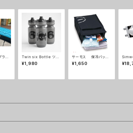
グラベ
Twin six Bottle ツイ
サーモス 保冷バッグ
Simwo
ンシックス ボトル
インバッグ/REY-0031
Rhon
¥1,980
¥1,650
¥18,
セット
東 ス