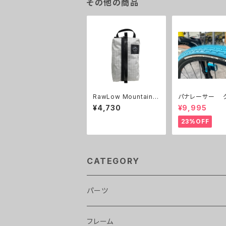
その他の商品
RawLow Mountain
パナレーサー 
Works （ロウロウマウ
ルキング 700C 32c,3
¥4,730
¥9,995
ンテンワークス）Stora
8c 限定色 ２本
ge Sack Lサイズ
23%OFF
CATEGORY
パーツ
ライト
フレーム