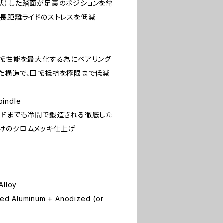
状）した踏面が足裏のポジションを常
、長距離ライドのストレスを低減
回転性能を最大化する為にベアリング
た構造で、回転抵抗を極限まで低減
pindle
ッドまでも冷間で鍛造される徹底した
けのクロムメッキ仕上げ
Alloy
ated Aluminum + Anodized (or