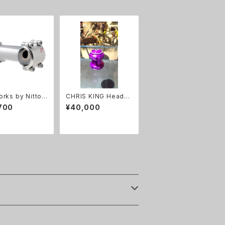
rks by Nitto
CHRIS KING Headse
da stem 日
t No Thread Set 1
700
¥40,000
テム
各色