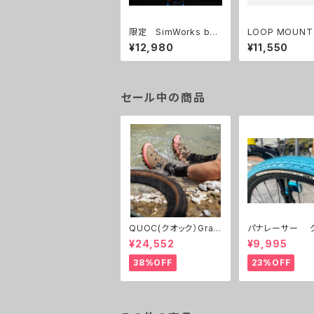
限定 SimWorks by
LOOP MOUNT 
Nitto Getaround Ste
t（ループマウン
¥12,980
¥11,550
alth Bar
ト）自転車用スマ
ォンホルダー
セール中の商品
QUOC(クオック）Gran
パナレーサー 
Tourer Ⅱ
ルキング 700C 32c,3
¥24,552
¥9,995
8c 限定色 ２本
38%OFF
23%OFF