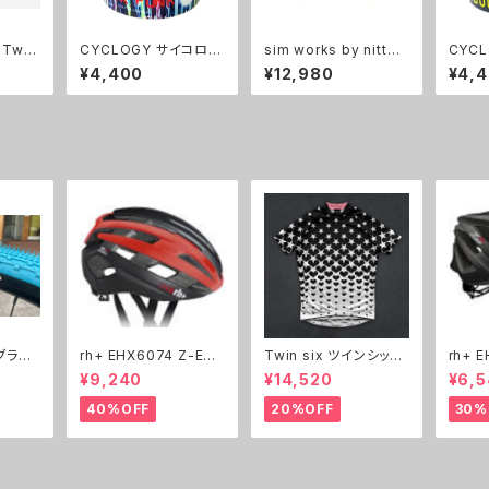
Twis
CYCLOGY サイコロジ
sim works by nitto
CYC
トツイス
ー バーテープ Motow
Fun 3 Bar
ー バーテー
¥4,400
¥12,980
¥4,
ートフ
n Handlebar Tape
YCOL
BAR 
グラベ
rh+ EHX6074 Z-Eps
Twin six ツインシック
rh+ EHX6075 Z-Zer
ilon ヘルメット
ス ジャージ The BK
o ヘ
¥9,240
¥14,520
¥6,5
セット
B
40%OFF
20%OFF
30%