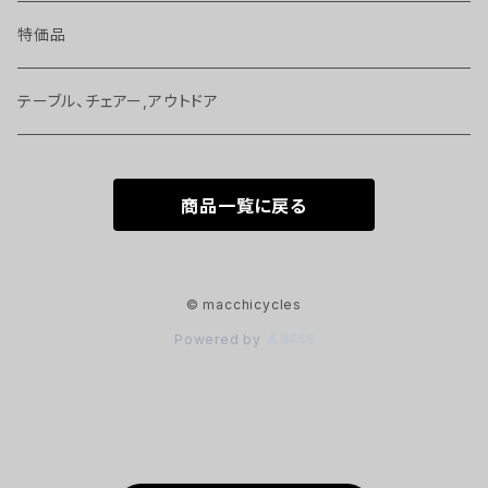
バッグ、アクセサリー
ジャージ、T－シャツ 等
ボトル
特価品
ヘッドパーツ、スペーサー 等
ヘルメット
サイクルコンピューター
テーブル、チェアー,アウトドア
ケミカル
グローブ、ソックス
工具
商品一覧に戻る
シートポスト、サドル
シューズ
ベル、かぎ
ペダル 等
© macchicycles
Powered by
ホイール