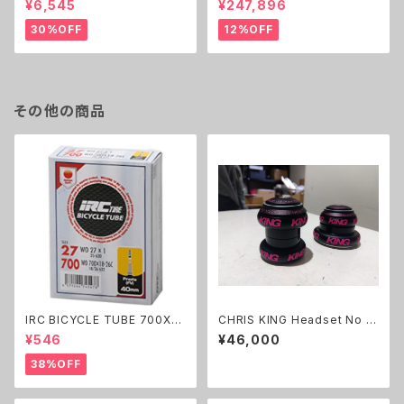
¥6,545
¥247,896
30%OFF
12%OFF
その他の商品
IRC BICYCLE TUBE 700X18
CHRIS KING Headset No T
-26C 仏式 40mm , 48mm 6
hread Set 1-1/8 TwoTone
¥546
¥46,000
0mm
Black Punch
38%OFF