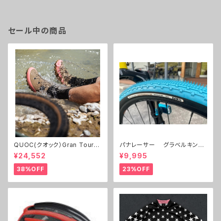
セール中の商品
QUOC(クオック）Gran Tourer
パナレーサー グラベルキング
Ⅱ
700C 32c,38c 限定色 ２本セ
¥24,552
¥9,995
ット
38%OFF
23%OFF