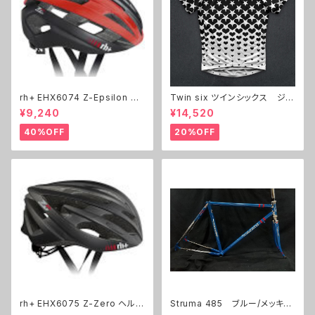
rh+ EHX6074 Z-Epsilon ヘ
Twin six ツインシックス ジャ
ルメット
ージ The BKB
¥9,240
¥14,520
40%OFF
20%OFF
rh+ EHX6075 Z-Zero ヘルメ
Struma 485 ブルー/メッキ
ット
レッドライン 展示フレーム