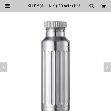
KiLEY(キーレイ) 「Doric(ドリッ
ク)」サイクリングステンレスボトル S
R-01 | macchicycles