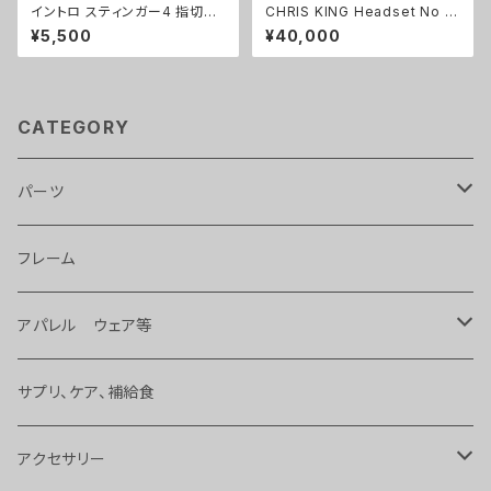
イントロ スティンガー4 指切り
CHRIS KING Headset No T
グローブ ブルべ/ロングライド
hread Set 1 各色
¥5,500
¥40,000
用
CATEGORY
パーツ
ライト
フレーム
タイヤ、チューブ 等
アパレル ウェア等
ハンドル、ステム、バーテープ 等
バッグ
サプリ、ケア、補給食
変速、ギヤ、ブレーキ
サングラス
アクセサリー