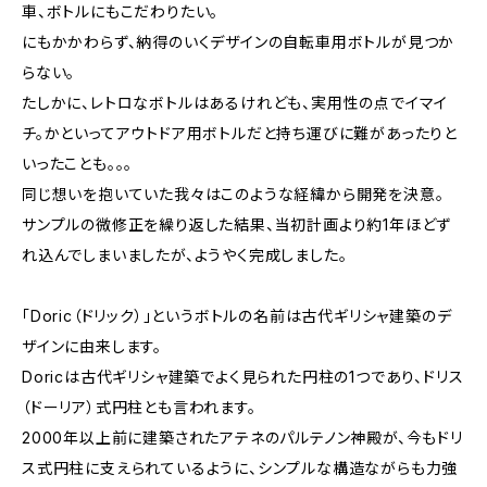
車、ボトルにもこだわりたい。
にもかかわらず、納得のいくデザインの自転車用ボトルが見つか
らない。
たしかに、レトロなボトルはあるけれども、実用性の点でイマイ
チ。かといってアウトドア用ボトルだと持ち運びに難があったりと
いったことも。。。
同じ想いを抱いていた我々はこのような経緯から開発を決意。
サンプルの微修正を繰り返した結果、当初計画より約1年ほどず
れ込んでしまいましたが、ようやく完成しました。
「Doric（ドリック）」というボトルの名前は古代ギリシャ建築のデ
ザインに由来します。
Doricは古代ギリシャ建築でよく見られた円柱の1つであり、ドリス
（ドーリア）式円柱とも言われます。
2000年以上前に建築されたアテネのパルテノン神殿が、今もドリ
ス式円柱に支えられているように、シンプルな構造ながらも力強