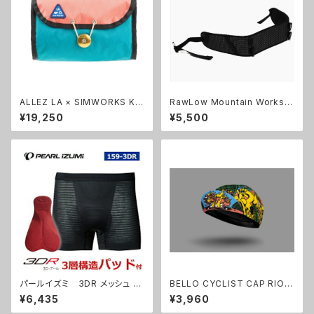
ALLEZ LA × SIMWORKS Ko
RawLow Mountain Works
nbini Bag
((ロウロウマウンテンワークス)
¥19,250
¥5,500
Rascal Waist Harness Kit
パールイズミ 3DR メッシュ イ
BELLO CYCLIST CAP RIOT
ンナーパンツ オールラウン
1394
¥6,435
¥3,960
ド １５９