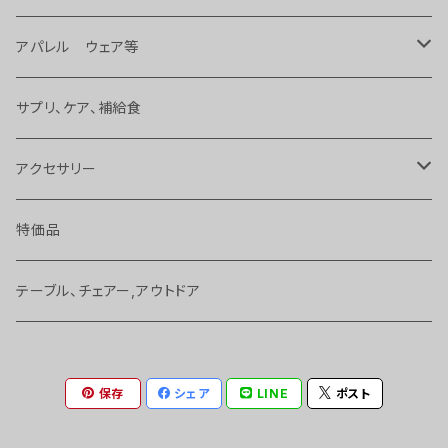
タイヤ、チューブ 等
アパレル ウェア等
ハンドル、ステム、バーテープ 等
バッグ
サプリ、ケア、補給食
変速、ギヤ、ブレーキ
サングラス
アクセサリー
バッグ、アクセサリー
ジャージ、T－シャツ 等
ボトル
特価品
ヘッドパーツ、スペーサー 等
ヘルメット
サイクルコンピューター
テーブル、チェアー,アウトドア
ケミカル
グローブ、ソックス
工具
保存
シェア
LINE
ポスト
シートポスト、サドル
シューズ
ベル、かぎ