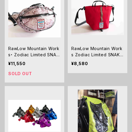
RawLow Mountain Work
RawLow Mountain Work
s・ Zodiac Limited SNAK
s Zodiac Limited SNAKE
E Nuts Pack ナッツパック
TABITIBI(タビチビ）トート
¥11,550
¥8,580
SOLD OUT